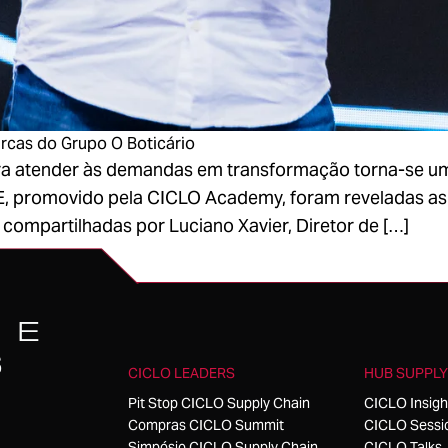
rcas do Grupo O Boticário
 atender às demandas em transformação torna-se um r
movido pela CICLO Academy, foram reveladas as estr
compartilhadas por Luciano Xavier, Diretor de […]
 E
S
CICLO LEADERS
HUB SUPPLY
Pit Stop CICLO Supply Chain
CICLO Insigh
Compras CICLO Summit
CICLO Sessi
Simpósio CICLO Supply Chain
CICLO Talks