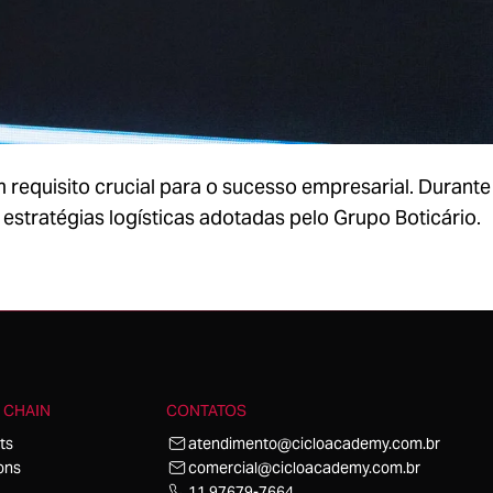
equisito crucial para o sucesso empresarial. Durante
atégias logísticas adotadas pelo Grupo Boticário.
 CHAIN
CONTATOS
ts
atendimento@cicloacademy.com.br
ons
comercial@cicloacademy.com.br
11 97679-7664