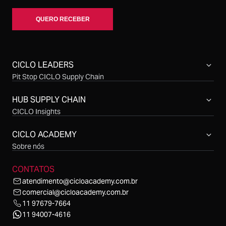
CICLO LEADERS
Pit Stop CICLO Supply Chain
Compras CICLO Summit
Simpósio CICLO Supply Chain
HUB SUPPLY CHAIN
CICLO Insights
CICLO Sessions
CICLO Talks
CICLO ACADEMY
CICLO Cast
Sobre nós
CONTATOS
atendimento@cicloacademy.com.br
comercial@cicloacademy.com.br
11 97679-7664
11 94007-4616