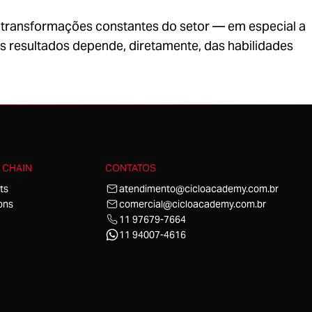
das transformações constantes do setor — em especial a
s resultados depende, diretamente, das habilidades
 CHAIN
CONTATOS
ts
atendimento@cicloacademy.com.br
ons
comercial@cicloacademy.com.br
11 97679-7664
11 94007-4616