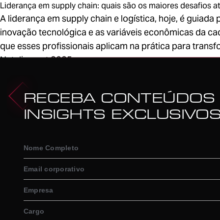
Liderança em supply chain: quais são os maiores desafios a
A liderança em supply chain e logística, hoje, é guiad
inovação tecnológica e as variáveis econômicas da ca
que esses profissionais aplicam na prática para transf
Natalia - out 2025
1
RECEBA CONTEÚDOS
INSIGHTS EXCLUSIVO