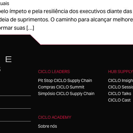
tuais
a pelo ímpeto e pela resiliência dos executivos diante 
deia de suprimentos. O caminho para alcançar melhore
ormar suas […]
 E
S
CICLO LEADERS
HUB SUPPLY
Pit Stop CICLO Supply Chain
CICLO Insigh
Compras CICLO Summit
CICLO Sessi
Simpósio CICLO Supply Chain
CICLO Talks
CICLO Cast
CICLO ACADEMY
Sobre nós