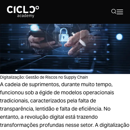
Sobre nós
Hub Supply Chain
Programação 2026
Digitalização: Gestão de Riscos no Supply Chain
A cadeia de suprimentos, durante muito tempo,
funcionou sob a égide de modelos operacionais
40º Simpósio Supply Chain
tradicionais, caracterizados pela falta de
transparência, lentidão e falta de eficiência. No
entanto, a revolução digital está trazendo
transformações profundas nesse setor. A digitalização