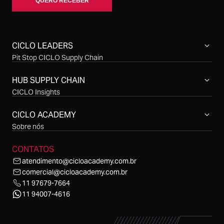
CICLO LEADERS
Pit Stop CICLO Supply Chain
Compras CICLO Summit
Simpósio CICLO Supply Chain
HUB SUPPLY CHAIN
CICLO Insights
CICLO Sessions
CICLO Talks
CICLO ACADEMY
CICLO Cast
Sobre nós
CONTATOS
atendimento@cicloacademy.com.br
comercial@cicloacademy.com.br
11 97679-7664
11 94007-4616