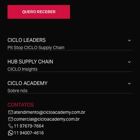
CICLO LEADERS
Pit Stop CICLO Supply Chain
Compras CICLO Summit
Simpósio CICLO Supply Chain
HUB SUPPLY CHAIN
CICLO Insights
CICLO Sessions
CICLO Talks
CICLO ACADEMY
CICLO Cast
Sobre nós
CONTATOS
atendimento@cicloacademy.com.br
comercial@cicloacademy.com.br
11 97679-7664
11 94007-4616