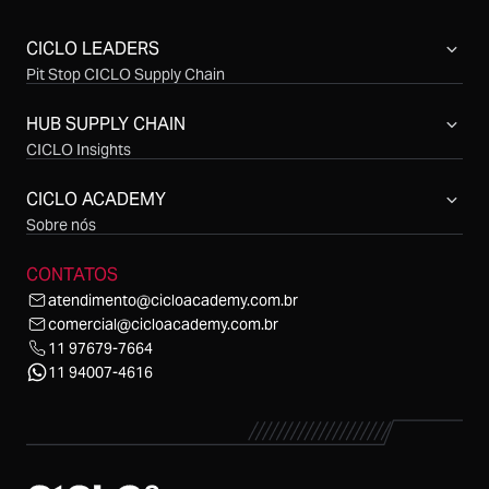
CICLO LEADERS
Pit Stop CICLO Supply Chain
Compras CICLO Summit
Simpósio CICLO Supply Chain
HUB SUPPLY CHAIN
CICLO Insights
CICLO Sessions
CICLO Talks
CICLO ACADEMY
CICLO Cast
Sobre nós
CONTATOS
atendimento@cicloacademy.com.br
comercial@cicloacademy.com.br
11 97679-7664
11 94007-4616