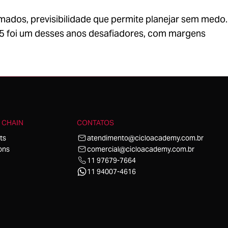
ados, previsibilidade que permite planejar sem medo.
25 foi um desses anos desafiadores, com margens
 CHAIN
CONTATOS
ts
atendimento@cicloacademy.com.br
ons
comercial@cicloacademy.com.br
11 97679-7664
11 94007-4616