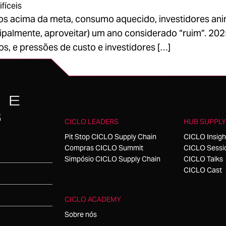
fíceis
 acima da meta, consumo aquecido, investidores anim
ipalmente, aproveitar) um ano considerado “ruim”. 20
s, e pressões de custo e investidores […]
 E
S
CICLO LEADERS
HUB SUPPLY
Pit Stop CICLO Supply Chain
CICLO Insigh
Compras CICLO Summit
CICLO Sessi
Simpósio CICLO Supply Chain
CICLO Talks
CICLO Cast
CICLO ACADEMY
Sobre nós