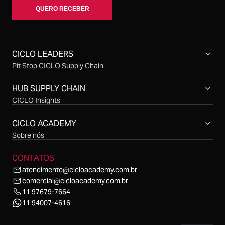
CICLO LEADERS
Pit Stop CICLO Supply Chain
Compras CICLO Summit
Simpósio CICLO Supply Chain
HUB SUPPLY CHAIN
CICLO Insights
CICLO Sessions
CICLO Talks
CICLO ACADEMY
CICLO Cast
Sobre nós
CONTATOS
atendimento@cicloacademy.com.br
comercial@cicloacademy.com.br
11 97679-7664
11 94007-4616