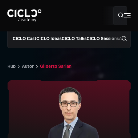
Sobre nós
CICLO Cast
CICLO Ideas
CICLO Talks
CICLO Sessions
Artigos
Hub Supply Chain
Hub
Autor
Gilberto Sarian
Programação 2026
40º Simpósio Supply Chain