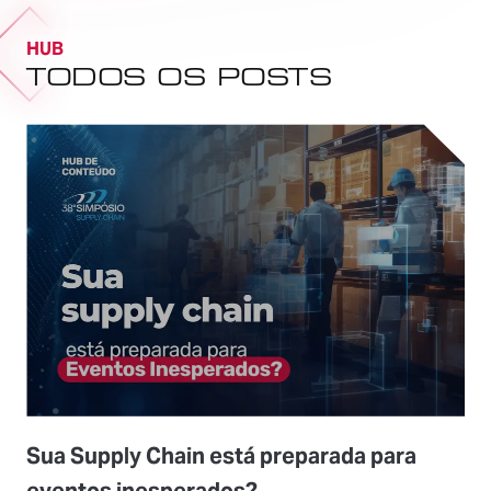
o tem sido desafiador em diversos setores — e a sup
ply chain não é exceção. Pelo contrário: trata-se de
HUB
[…]
TODOS OS POSTS
Sua Supply Chain está preparada para
eventos inesperados?