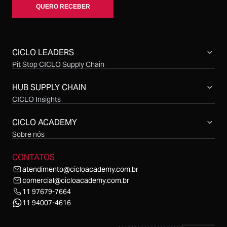
CICLO LEADERS
Pit Stop CICLO Supply Chain
Compras CICLO Summit
Simpósio CICLO Supply Chain
HUB SUPPLY CHAIN
CICLO Insights
CICLO Sessions
CICLO Talks
CICLO ACADEMY
CICLO Cast
Sobre nós
CONTATOS
atendimento@cicloacademy.com.br
comercial@cicloacademy.com.br
11 97679-7664
11 94007-4616