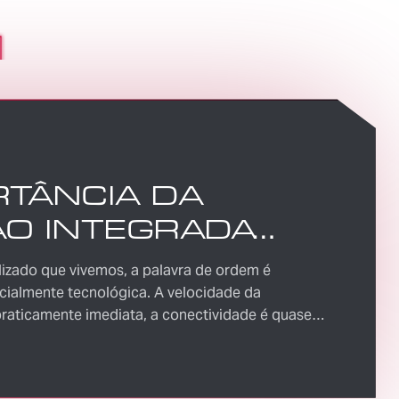
TÂNCIA DA
ÃO INTEGRADA
E O TRANSPORTE
izado que vivemos, a palavra de ordem é
NAL E
cialmente tecnológica. A velocidade da
raticamente imediata, a conectividade é quase
RNACIONAL
me de dados a serem analisados é imensurável e
merciais estão cada vez menores, tornando o
aíses e continentes mais comum do que se podia