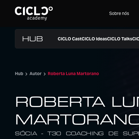
Sobre nós
CICLO Cast
CICLO Ideas
CICLO Talks
CI
Hub
Autor
Roberta Luna Martorano
ROBERTA LU
MARTORAN
SÓCIA - T30 COACHING DE SU