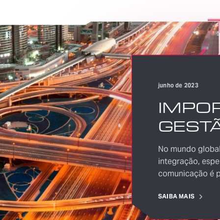
junho de 2023
IMPOR
GEST
ENTR
No mundo global
NACIO
integração, espe
comunicação é p
INTE
absoluta, o volu
SAIBA MAIS
as fronteiras co
trânsito entre p