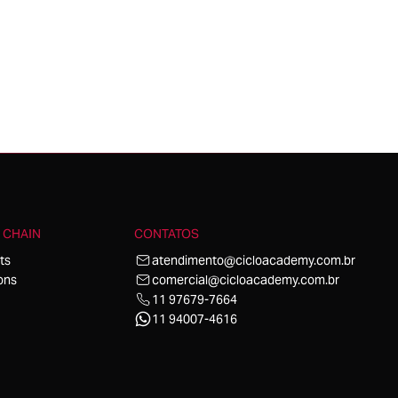
 CHAIN
CONTATOS
ts
atendimento@cicloacademy.com.br
ons
comercial@cicloacademy.com.br
11 97679-7664
11 94007-4616