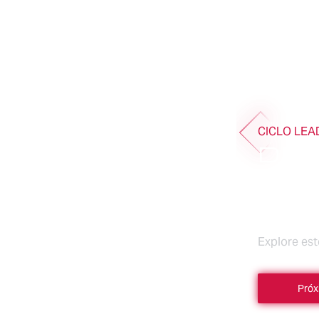
CICLO LEA
DES
EVE
AC
Explore es
Próx