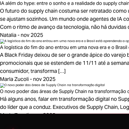
IA além do hype: entre o sonho e a realidade do supply cha
O futuro do supply chain costuma ser retratado como 
se ajustam sozinhos. Um mundo onde agentes de IA c
Com o ritmo de avanço da tecnologia, não há duvidas 
Natalia - nov 2025
A logística do fim do ano entrou em uma nova era e o Brasi
A Black Friday deixou de ser o grande ápice do varejo b
promocionais que se estendem de 11/11 até a semana 
consumidor, transforma […]
Marla Zucoli - nov 2025
O novo poder das áreas de Supply Chain na transformação d
Há alguns anos, falar em transformação digital no Suppl
do líder que a conduz. Executivos de Supply Chain, Lo
Marla Zucoli - nov 2025
1
2
Avançar