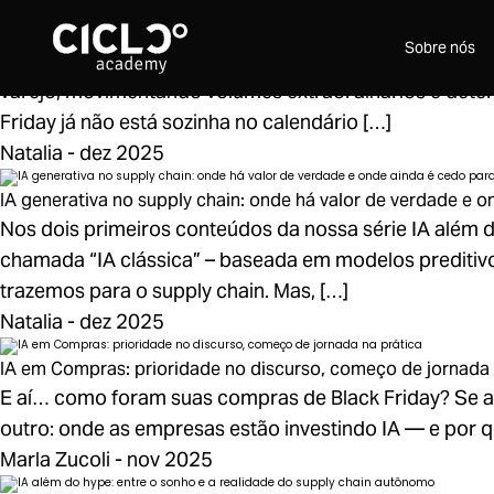
Black Friday 2025: o que fica para 2026 e como o varejo en
Sobre nós
A Black Friday passou e, como sempre, deixou sua ma
varejo, movimentando volumes extraordinários e det
Friday já não está sozinha no calendário […]
Natalia - dez 2025
IA generativa no supply chain: onde há valor de verdade e 
Nos dois primeiros conteúdos da nossa série IA além d
chamada “IA clássica” – baseada em modelos preditivo
trazemos para o supply chain. Mas, […]
Natalia - dez 2025
IA em Compras: prioridade no discurso, começo de jornada 
E aí… como foram suas compras de Black Friday? Se a
outro: onde as empresas estão investindo IA — e por q
Marla Zucoli - nov 2025