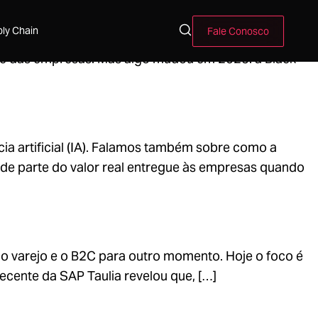
ly Chain
Fale Conosco
, ela continua sendo uma das datas mais fortes do
te das empresas. Mas algo mudou em 2025: a Black
ia artificial (IA). Falamos também sobre como a
nde parte do valor real entregue às empresas quando
o varejo e o B2C para outro momento. Hoje o foco é
ecente da SAP Taulia revelou que, […]