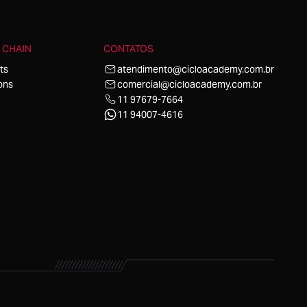
 CHAIN
CONTATOS
ts
atendimento@cicloacademy.com.br
ons
comercial@cicloacademy.com.br
11 97679-7664
11 94007-4616