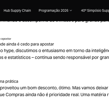
trou no modo high season
Hub Supply Chain
Programação 2026
40º Simpósio Supp
rca. Mesmo com a maturidade do e-commerce brasileiro
erminando o desempenho do trimestre para grande par
onde ainda é cedo para apostar
o hype, discutimos o entusiasmo em torno da inteligênc
s e estatísticos – continua sendo responsável por gra
na prática
proveitou um bom desconto, ótimo. Mas vamos deixar 
ue Compras ainda não é prioridade real. Uma matéria r