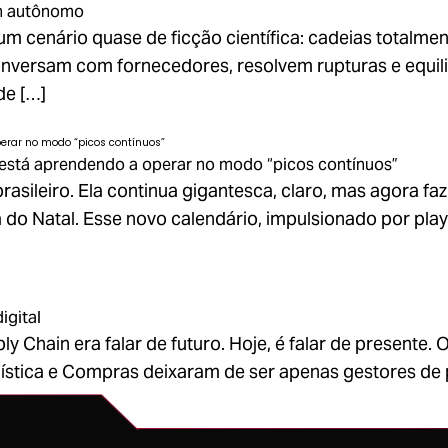
in autônomo
um cenário quase de ficção científica: cadeias total
onversam com fornecedores, resolvem rupturas e equ
de […]
l está aprendendo a operar no modo “picos contínuos”
rasileiro. Ela continua gigantesca, claro, mas agora fa
do Natal. Esse novo calendário, impulsionado por pl
igital
y Chain era falar de futuro. Hoje, é falar de presente.
gística e Compras deixaram de ser apenas gestores de p