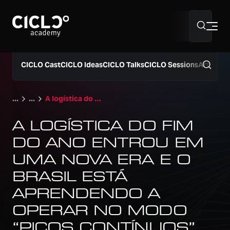
Sobre nós
CICLO Cast
CICLO Ideas
CICLO Talks
CICLO Sessions
Artigos
Hub Supply Chain
A logística do fim do ano entrou em uma nova era e o Brasil está aprendendo a operar no modo “picos contínuos”
A LOGÍSTICA DO FIM
Programação 2026
DO ANO ENTROU EM
UMA NOVA ERA E O
BRASIL ESTÁ
40º Simpósio Supply Chain
APRENDENDO A
OPERAR NO MODO
“PICOS CONTÍNUOS”