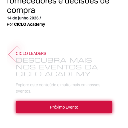
fornecedores e decisões de
compra
14 de junho 2026
/
Por
CICLO Academy
CICLO LEADERS
DESCUBRA MAIS
NOS EVENTOS DA
CICLO ACADEMY
Explore este conteúdo e muito mais em nossos
eventos.
Próximo Evento