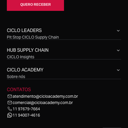
CICLO LEADERS
Pit Stop CICLO Supply Chain
Compras CICLO Summit
Simpósio CICLO Supply Chain
HUB SUPPLY CHAIN
CICLO Insights
CICLO Sessions
CICLO Talks
CICLO ACADEMY
CICLO Cast
Sobre nós
CONTATOS
atendimento@cicloacademy.com.br
comercial@cicloacademy.com.br
11 97679-7664
11 94007-4616