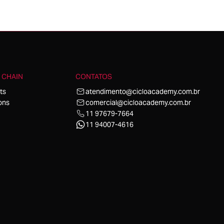
 CHAIN
CONTATOS
ts
atendimento@cicloacademy.com.br
ons
comercial@cicloacademy.com.br
11 97679-7664
11 94007-4616