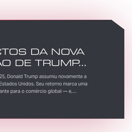
CTOS DA NOVA
ÃO DE TRUMP
O SUPPLY CHAIN:
025, Donald Trump assumiu novamente a
E ESPERAR?
 Estados Unidos. Seu retorno marca uma
ante para o comércio global — e,
e, para as cadeias de suprimentos. Empresas
tor logístico e de supply chain precisam estar
ças e se preparar para os desafios que estão