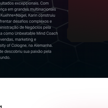
sultados excepcionais. Com
ança em grandes multinacionais
 Kuehne+Nagel, Karin construiu
frentar desafios complexos e
inistração de Negócios pela
ada como Unbeatable Mind Coach
vendas, marketing e
sity of Cologne, na Alemanha.
de descobriu sua paixão pela
mundo.
M