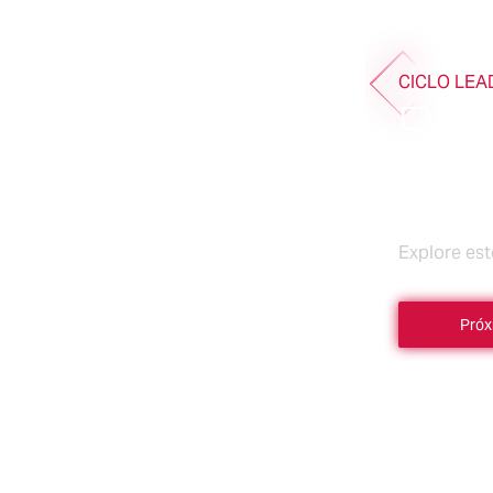
CICLO LEA
DES
EVE
AC
Explore es
Próx