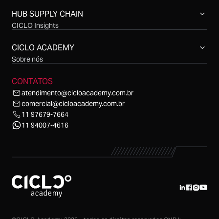
Compras CICLO Summit
Simpósio CICLO Supply Chain
HUB SUPPLY CHAIN
CICLO Insights
CICLO Sessions
CICLO Talks
CICLO ACADEMY
CICLO Cast
Sobre nós
CONTATOS
atendimento@cicloacademy.com.br
comercial@cicloacademy.com.br
11 97679-7664
11 94007-4616