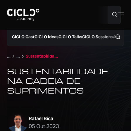
Sobre nós
CICLO Cast
CICLO Ideas
CICLO Talks
CICLO Sessions
Artigos
Hub Supply Chain
Sustentabilidade na Cadeia de Suprimentos
SUSTENTABILIDADE
Programação 2026
NA CADEIA DE
SUPRIMENTOS
40º Simpósio Supply Chain
Rafael Bica
05 Out 2023