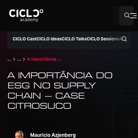
Sobre nós
CICLO Cast
CICLO Ideas
CICLO Talks
CICLO Sessions
Artigos
Hub Supply Chain
A importância do ESG no Supply Chain – Case Citrosuco
A IMPORTÂNCIA DO
Programação 2026
ESG NO SUPPLY
CHAIN – CASE
CITROSUCO
40º Simpósio Supply Chain
Mauricio Azjenberg