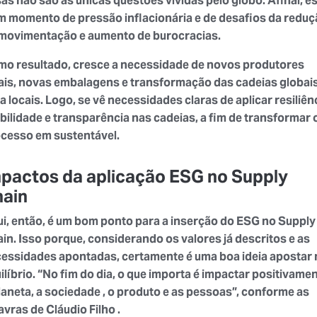
as não são as únicas questões vividas pelo globo. Afinal, e
m momento de pressão inflacionária e de desafios da redu
movimentação e aumento de burocracias.
o resultado, cresce a necessidade de novos produtores
ais, novas embalagens e transformação das cadeias globai
a locais. Logo, se vê necessidades claras de aplicar resiliên
ibilidade e transparência nas cadeias, a fim de transformar 
cesso em sustentável.
pactos da aplicação ESG no Supply
ain
i, então, é um bom ponto para a inserção do ESG no Supply
in. Isso porque, considerando os valores já descritos e as
essidades apontadas, certamente é uma boa ideia apostar 
ilíbrio. “No fim do dia, o que importa é impactar positivame
laneta, a sociedade , o produto e as pessoas”, conforme as
avras de Cláudio Filho .