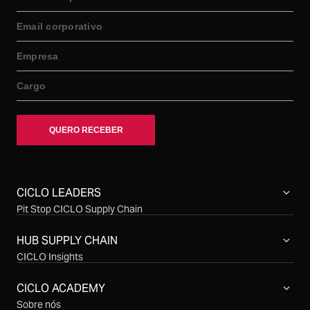
CICLO LEADERS
Pit Stop CICLO Supply Chain
Compras CICLO Summit
Simpósio CICLO Supply Chain
HUB SUPPLY CHAIN
CICLO Insights
CICLO Sessions
CICLO Talks
CICLO ACADEMY
CICLO Cast
Sobre nós