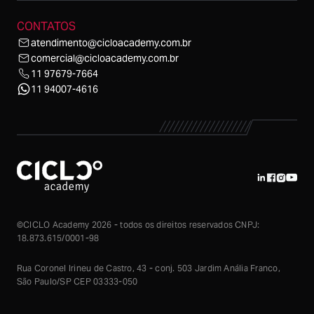
CONTATOS
atendimento@cicloacademy.com.br
comercial@cicloacademy.com.br
11 97679-7664
11 94007-4616
©CICLO Academy 2026 - todos os direitos reservados CNPJ:
18.873.615/0001-98
Rua Coronel Irineu de Castro, 43 - conj. 503 Jardim Anália Franco,
São Paulo/SP CEP 03333-050