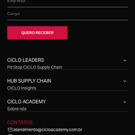
CICLO LEADERS
Pit Stop CICLO Supply Chain
Compras CICLO Summit
Simpósio CICLO Supply Chain
HUB SUPPLY CHAIN
CICLO Insights
CICLO Sessions
CICLO Talks
CICLO ACADEMY
CICLO Cast
Sobre nós
CONTATOS
atendimento@cicloacademy.com.br