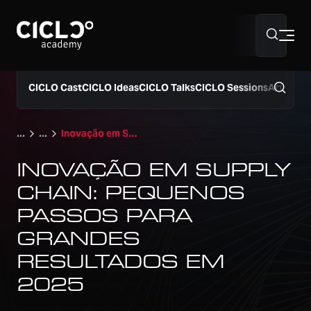
Sobre nós
CICLO Cast
CICLO Ideas
CICLO Talks
CICLO Sessions
Artigos
Hub Supply Chain
Inovação em Supply Chain: pequenos passos para grandes resultados em 2025
INOVAÇÃO EM SUPPLY
Programação 2026
CHAIN: PEQUENOS
PASSOS PARA
GRANDES
40º Simpósio Supply Chain
RESULTADOS EM
2025