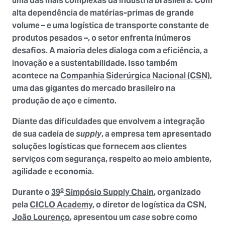
uma das mais complexas da indústria brasileira. Com
alta dependência de
matérias-primas de grande
volume
– e uma logística de transporte constante de
produtos pesados –
, o setor enfrenta inúmeros
desafios. A maioria deles dialoga com a
eficiência,
a
inovação
e a
sustentabilidade.
Isso também
acontece na
Companhia Siderúrgica Nacional (CSN)
,
uma das gigantes do mercado brasileiro na
produção de aço e cimento.
Diante das dificuldades que envolvem a integração
de sua cadeia de
supply
, a empresa tem apresentado
soluções logísticas
que fornecem aos clientes
serviços com
segurança, respeito ao meio ambiente,
agilidade e economia
.
o
Durante o
39
Simpósio Supply Chain
, organizado
pela
CICLO Academy
, o diretor de logística da CSN,
João Lourenço
, apresentou um
case
sobre como