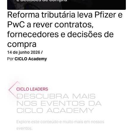
Reforma tributária leva Pfizer e
PwC a rever contratos,
fornecedores e decisões de
compra
14 de junho 2026
/
Por
CICLO Academy
CICLO LEADERS
DESCUBRA MAIS
NOS EVENTOS DA
CICLO ACADEMY
Explore este conteúdo e muito mais em nossos
eventos.