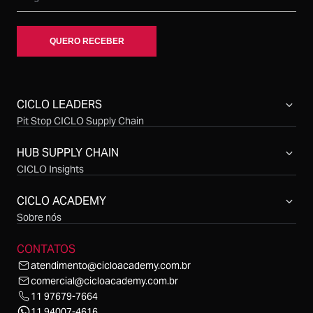
CICLO LEADERS
Pit Stop CICLO Supply Chain
Compras CICLO Summit
Simpósio CICLO Supply Chain
HUB SUPPLY CHAIN
CICLO Insights
CICLO Sessions
CICLO Talks
CICLO ACADEMY
CICLO Cast
Sobre nós
CONTATOS
atendimento@cicloacademy.com.br
comercial@cicloacademy.com.br
11 97679-7664
11 94007-4616