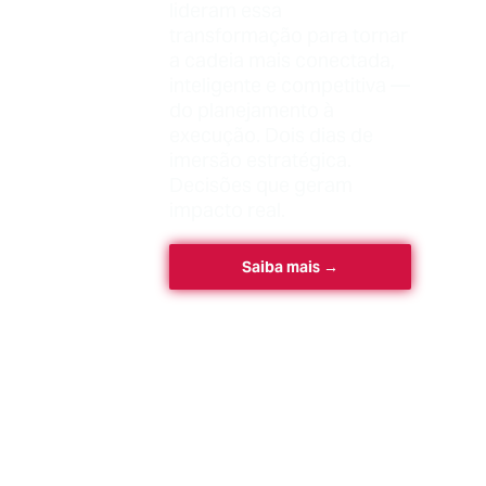
lideram essa
transformação para tornar
a cadeia mais conectada,
inteligente e competitiva —
do planejamento à
execução. Dois dias de
imersão estratégica.
Decisões que geram
impacto real.
Saiba mais →