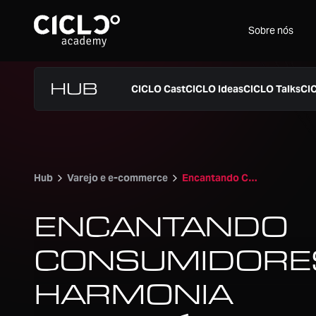
Sobre nós
CICLO Cast
CICLO Ideas
CICLO Talks
CI
Hub
Varejo e e-commerce
Encantando Consumidores: A Harmonia Estratégica de Operações e SAC na Jornada da Víssimo
ENCANTANDO
CONSUMIDORES
HARMONIA