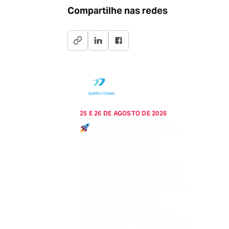
Compartilhe nas redes
25 E 26 DE AGOSTO DE 2026
40º Simpósio Supply
Chain O PODER DA
DECISÃO NA NOVA
CADEIA DE VALOR Mais
pressão por eficiência, IA
acelerada e decisões cada
vez mais críticas. O
Simpósio Supply Chain
2026 reúne executivos que